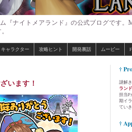
ム『ナイトメアランド』の公式ブログです。M
す。
キャラクター
攻略ヒント
開発裏話
ムービー
† Pro
ございます！
謎解
ラン
担当P
期イ
てい
† Ap