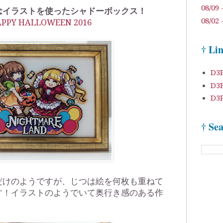
08/09 
念イラストを使ったシャドーボックス！
08/02 
HAPPY HALLOWEEN 2016
† Li
D3
D3
D
† Se
だけのようですが、じつは絵を何枚も重ねて
す！イラストのようでいて奥行き感のある作