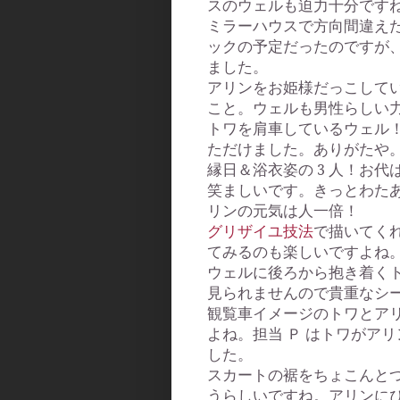
スのウェルも迫力十分です
ミラーハウスで方向間違え
ックの予定だったのですが
ました。
アリンをお姫様だっこして
こと。ウェルも男性らしい
トワを肩車しているウェル
ただけました。ありがたや
縁日＆浴衣姿の 3 人！お
笑ましいです。きっとわた
リンの元気は人一倍！
グリザイユ技法
で描いてく
てみるのも楽しいですよね
ウェルに後ろから抱き着くト
見られませんので貴重なシ
観覧車イメージのトワとア
よね。担当 Ｐ はトワがア
した。
スカートの裾をちょこんと
うらしいですね。アリンに