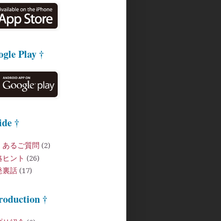
ogle Play †
ide †
くあるご質問
(2)
略ヒント
(26)
発裏話
(17)
roduction †