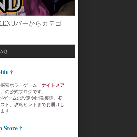
ENUバーからカテゴ
FAQ
file †
き探索ホラーゲーム
「
ナイトメア
ド
」の公式ブログです。
がゲームの設定や開発裏話、初
ラスト、攻略ヒントまでお届けし
きます。
p Store †