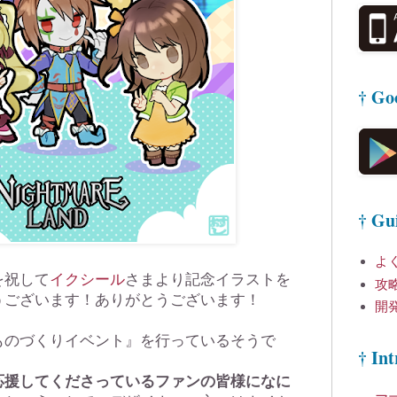
† Go
† Gu
よ
を祝して
イクシール
さまより記念イラストを
攻
うございます！ありがとうございます！
開
ものづくりイベント』を行っているそうで
† Int
応援してくださっているファンの皆様になに