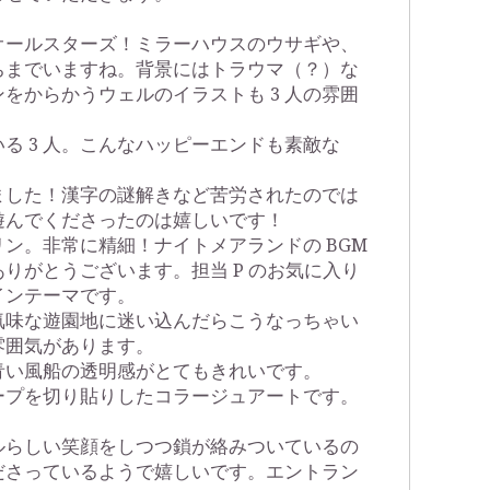
オールスターズ！ミラーハウスのウサギや、
ちまでいますね。背景にはトラウマ（？）な
をからかうウェルのイラストも 3 人の雰囲
る 3 人。こんなハッピーエンドも素敵な
ました！漢字の謎解きなど苦労されたのでは
遊んでくださったのは嬉しいです！
ン。非常に精細！ナイトメアランドの BGM
りがとうございます。担当 P のお気に入り
インテーマです。
気味な遊園地に迷い込んだらこうなっちゃい
雰囲気があります。
青い風船の透明感がとてもきれいです。
ープを切り貼りしたコラージュアートです。
ルらしい笑顔をしつつ鎖が絡みついているの
ださっているようで嬉しいです。エントラン