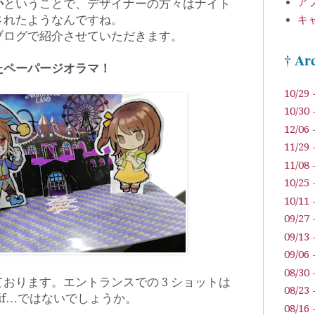
ア
か
ということで、デザイナーの方々はナイト
されたようなんですね。
キ
ブログで紹介させていただきます。
† Ar
たペーパージオラマ！
10/29 
10/30 
12/06 
11/29 
11/08 
10/25 
10/11 
09/27 
09/13 
09/06 
08/30 
おります。エントランスでの 3 ショットは
08/23 
:if…ではないでしょうか。
08/16 