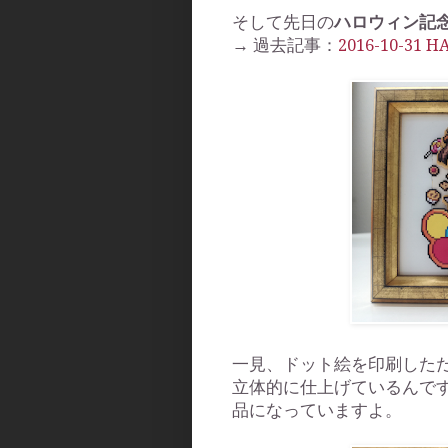
そして先日の
ハロウィン記
→ 過去記事：
2016-10-31 
一見、ドット絵を印刷した
立体的に仕上げているんで
品になっていますよ。