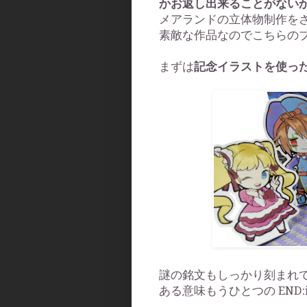
かお返し出来ることがない
メアランドの立体物制作を
素敵な作品なのでこちらの
まずは
記念イラストを使っ
謎の銘文もしっかり刻まれて
ある意味もうひとつの END