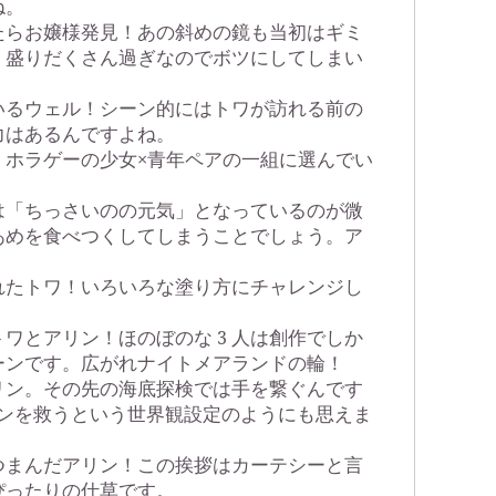
ね。
たらお嬢様発見！あの斜めの鏡も当初はギミ
、盛りだくさん過ぎなのでボツにしてしまい
いるウェル！シーン的にはトワが訪れる前の
力はあるんですよね。
！ホラゲーの少女×青年ペアの一組に選んでい
。
代は「ちっさいのの元気」となっているのが微
あめを食べつくしてしまうことでしょう。ア
れたトワ！いろいろな塗り方にチャレンジし
。
ワとアリン！ほのぼのな 3 人は創作でしか
ーンです。広がれナイトメアランドの輪！
リン。その先の海底探検では手を繋ぐんです
リンを救うという世界観設定のようにも思えま
つまんだアリン！この挨拶はカーテシーと言
ぴったりの仕草です。