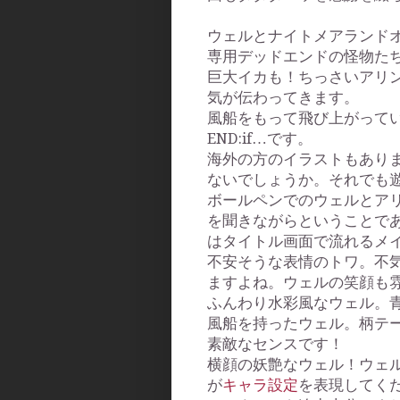
ウェルとナイトメアランド
専用デッドエンドの怪物た
巨大イカも！ちっさいアリン
気が伝わってきます。
風船をもって飛び上がってい
END:if…です。
海外の方のイラストもあり
ないでしょうか。それでも
ボールペンでのウェルとアリ
を聞きながらということであ
はタイトル画面で流れるメ
不安そうな表情のトワ。不
ますよね。ウェルの笑顔も
ふんわり水彩風なウェル。
風船を持ったウェル。柄テ
素敵なセンスです！
横顔の妖艶なウェル！ウェ
が
キャラ設定
を表現してく